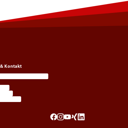
 & Kontakt
ortal meineFeuerkasse
vices
 finden
llet-Karten