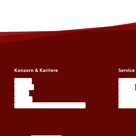
Konzern & Karriere
Service
Karriere
Kundenp
Über uns
Kontakt
Presse
Alle Ser
Konzern
Berater
Übersicht öffentliche Versicherer
Ihre Wa