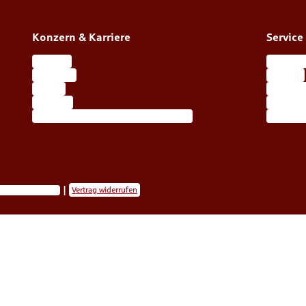
Konzern & Karriere
Service
Karriere
Kundenp
Über uns
Kontakt
Presse
Alle Ser
Konzern
Berater
Übersicht öffentliche Versicherer
Ihre Wa
re-Einstellungen
Vertrag widerrufen