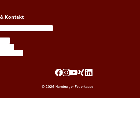
 & Kontakt
ortal meineFeuerkasse
vices
 finden
llet-Karten