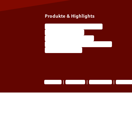
Produkte & Highlights
Wohngebäudeversicherung
Unfallversicherung
Haftpflichtversicherung
Berufsunfähigkeitsversicherung
Autoversicherung
Impressum
Datenschutz
Barrierefreiheit
Privatsphä