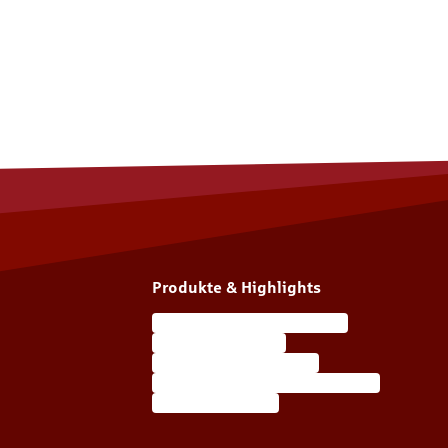
Produkte & Highlights
Wohngebäudeversicherung
Unfallversicherung
Haftpflichtversicherung
Berufsunfähigkeitsversicherung
Autoversicherung