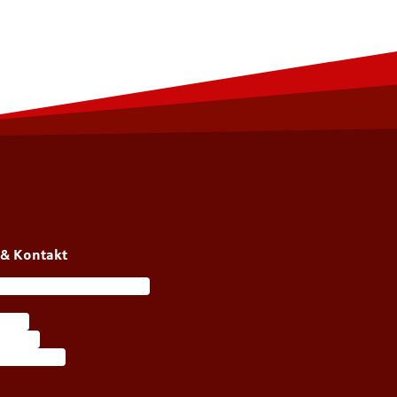
 & Kontakt
ortal meineFeuerkasse
vices
 finden
llet-Karten