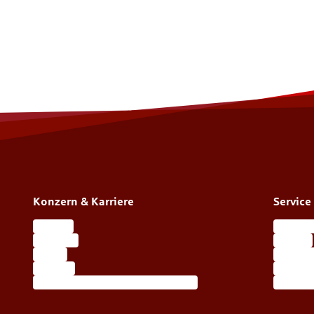
Konzern & Karriere
Service
Karriere
Kundenp
Über uns
Kontakt
Presse
Alle Ser
Konzern
Berater
Übersicht öffentliche Versicherer
Ihre Wa